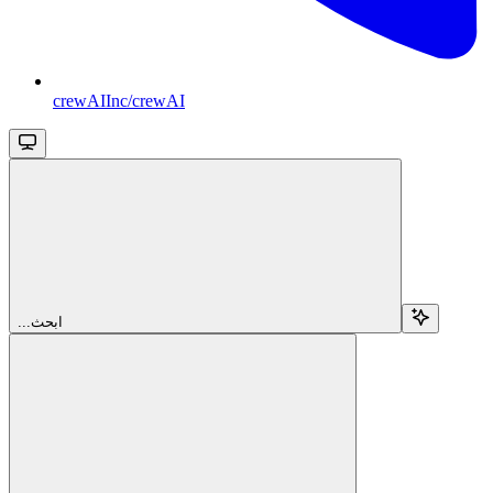
crewAIInc/crewAI
...ابحث