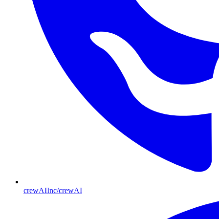
crewAIInc/crewAI