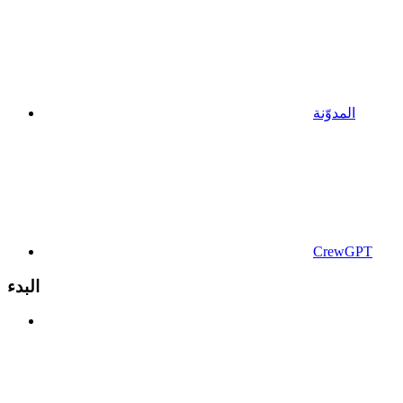
المدوّنة
CrewGPT
البدء