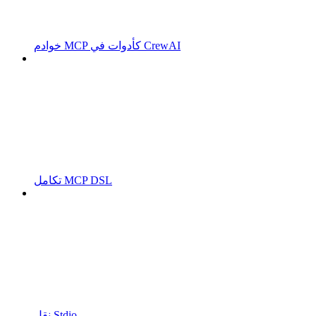
خوادم MCP كأدوات في CrewAI
تكامل MCP DSL
نقل Stdio