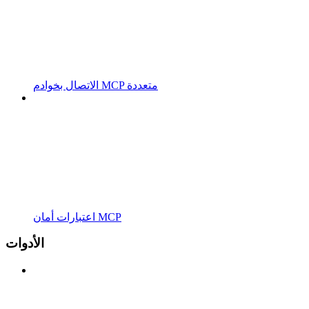
الاتصال بخوادم MCP متعددة
اعتبارات أمان MCP
الأدوات