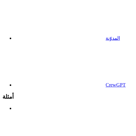
المدوّنة
CrewGPT
أمثلة