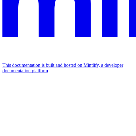
This documentation is built and hosted on Mintlify, a developer
documentation platform
Assistant
Responses
are
generated
using
AI
and