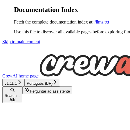
Documentation Index
Fetch the complete documentation index at:
/llms.txt
Use this file to discover all available pages before exploring fur
Skip to main content
CrewAI
home page
v1.11.1
Português (BR)
Perguntar ao assistente
Search...
⌘
K