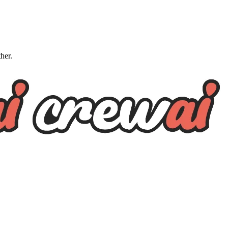
ther.