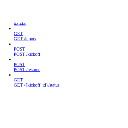
مقدمة
GET
GET /inputs
POST
POST /kickoff
POST
POST /resume
GET
GET /{kickoff_id}/status