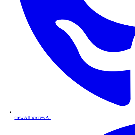
crewAIInc/crewAI