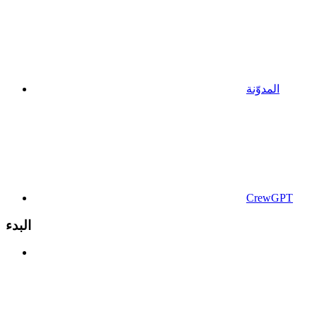
المدوّنة
CrewGPT
البدء