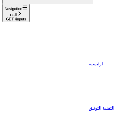
Navigation
البدء
GET /inputs
الرئيسية
التقنية التوثيق