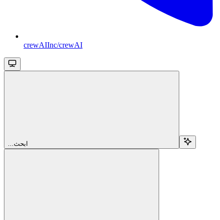
crewAIInc/crewAI
...ابحث