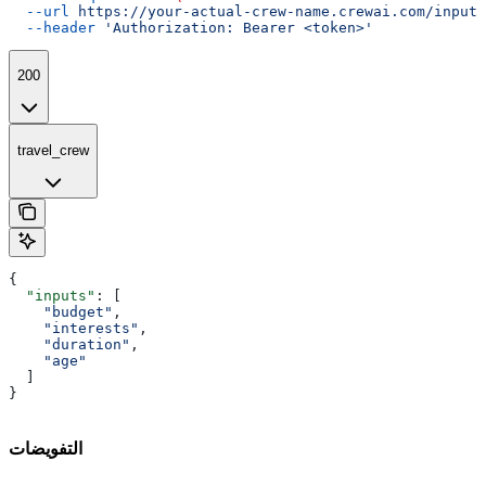
  --url
 https://your-actual-crew-name.crewai.com/inputs
  --header
 'Authorization: Bearer <token>'
200
travel_crew
{
  "inputs"
: [
    "budget"
,
    "interests"
,
    "duration"
,
    "age"
  ]
}
التفويضات