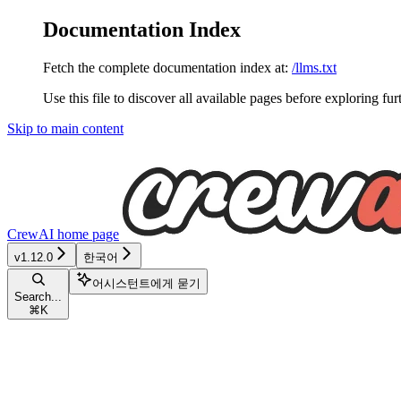
Documentation Index
Fetch the complete documentation index at:
/llms.txt
Use this file to discover all available pages before exploring fur
Skip to main content
CrewAI
home page
v1.12.0
한국어
어시스턴트에게 묻기
Search...
⌘
K