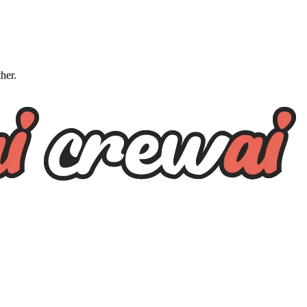
ther.