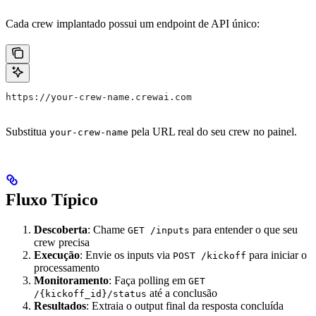
Cada crew implantado possui um endpoint de API único:
https://your-crew-name.crewai.com
Substitua
pela URL real do seu crew no painel.
your-crew-name
Fluxo Típico
Descoberta
: Chame
para entender o que seu
GET /inputs
crew precisa
Execução
: Envie os inputs via
para iniciar o
POST /kickoff
processamento
Monitoramento
: Faça polling em
GET
até a conclusão
/{kickoff_id}/status
Resultados
: Extraia o output final da resposta concluída