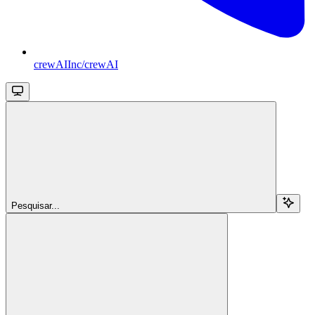
crewAIInc/crewAI
Pesquisar...