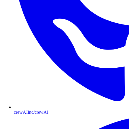
crewAIInc/crewAI