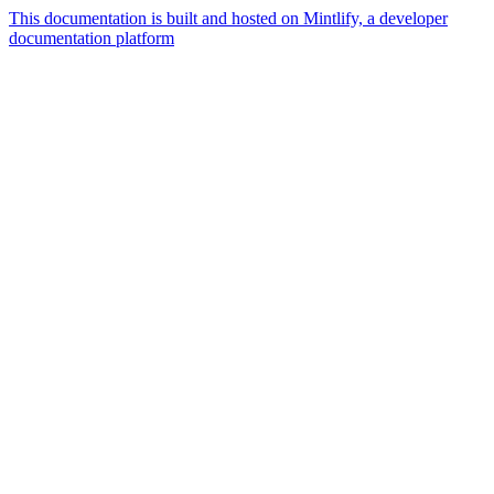
This documentation is built and hosted on Mintlify, a developer
documentation platform
Assistant
Responses
are
generated
using
AI
and
may
contain
mistakes.