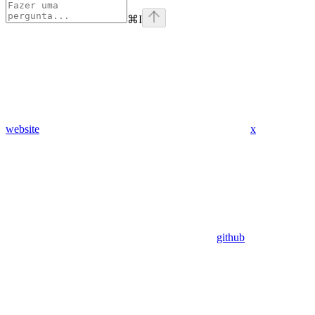
⌘
I
website
x
github