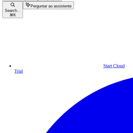
Perguntar ao assistente
Search...
⌘
K
Start Cloud
Trial