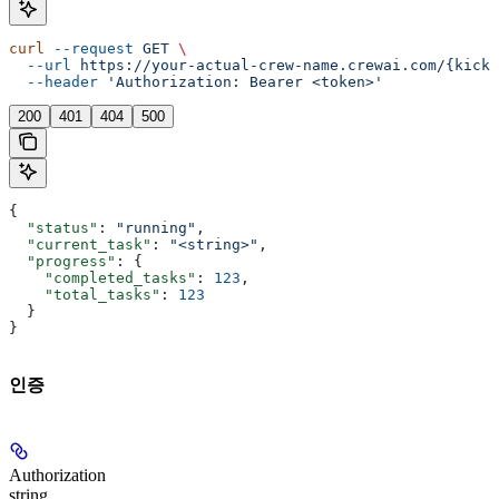
curl
 --request
 GET
 \
  --url
 https://your-actual-crew-name.crewai.com/{kicko
  --header
 'Authorization: Bearer <token>'
200
401
404
500
{
  "status"
: 
"running"
,
  "current_task"
: 
"<string>"
,
  "progress"
: {
    "completed_tasks"
: 
123
,
    "total_tasks"
: 
123
  }
}
인증
Authorization
string