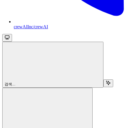
crewAIInc/crewAI
검색...