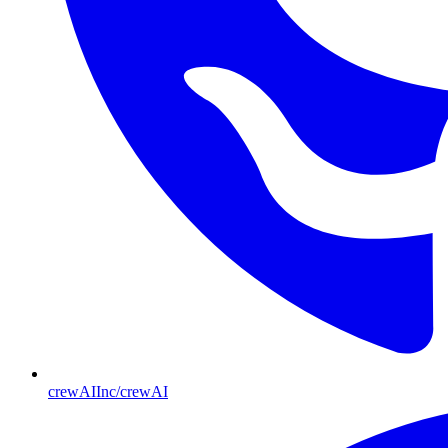
crewAIInc/crewAI