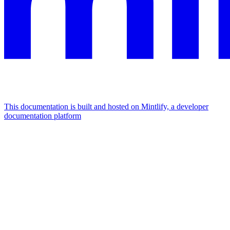
This documentation is built and hosted on Mintlify, a developer
documentation platform
Assistant
Responses
are
generated
using
AI
and
may