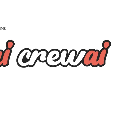
ther.