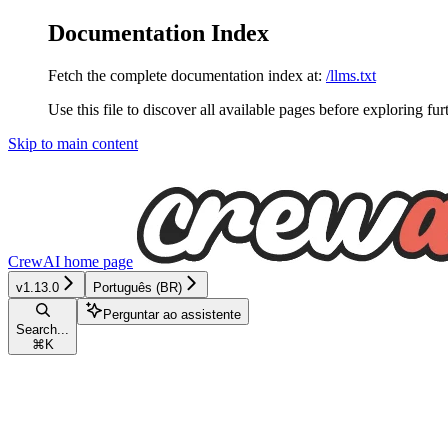
Documentation Index
Fetch the complete documentation index at:
/llms.txt
Use this file to discover all available pages before exploring fur
Skip to main content
CrewAI
home page
v1.13.0
Português (BR)
Perguntar ao assistente
Search...
⌘
K