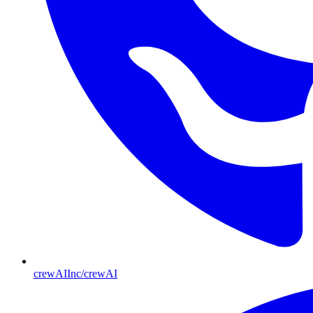
crewAIInc/crewAI