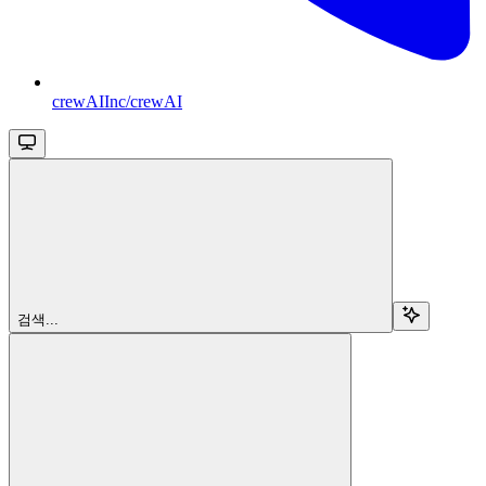
crewAIInc/crewAI
검색...