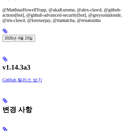
@MatthiasHowellYopp, @akaKuruma, @alex-clawd, @github-
actions[bot], @github-advanced-security[bot], @greysonlalonde,
@iris-clawd, @lorenzejay, @mattatcha, @renatonitta
2026년 4월 23일
v1.14.3a3
GitHub 릴리스 보기
변경 사항