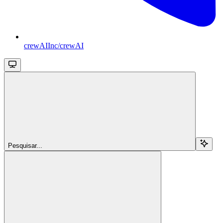
crewAIInc/crewAI
Pesquisar...