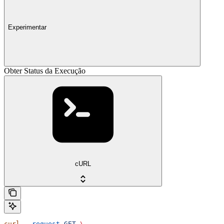
Experimentar
Obter Status da Execução
cURL
curl
 --request
 GET
 \