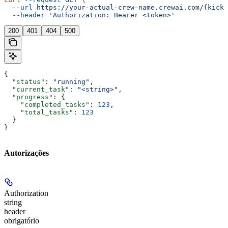
  --url
 https://your-actual-crew-name.crewai.com/{kicko
  --header
 'Authorization: Bearer <token>'
200
401
404
500
{
  "status"
: 
"running"
,
  "current_task"
: 
"<string>"
,
  "progress"
: {
    "completed_tasks"
: 
123
,
    "total_tasks"
: 
123
  }
}
Autorizações
Authorization
string
header
obrigatório