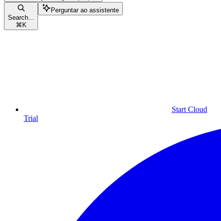
Perguntar ao assistente
Search...
⌘
K
Start Cloud
Trial