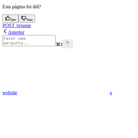
Esta página foi útil?
Sim
Nao
POST /resume
Anterior
⌘
I
website
x