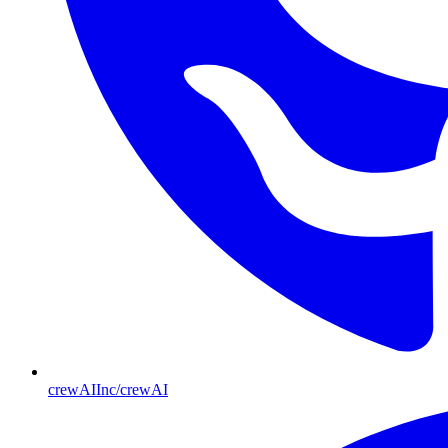
crewAIInc/crewAI