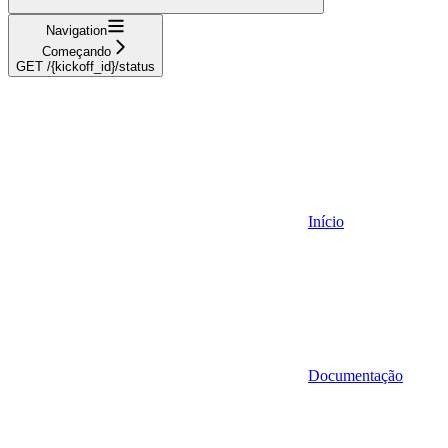
Navigation
Começando
GET /{kickoff_id}/status
Início
Documentação