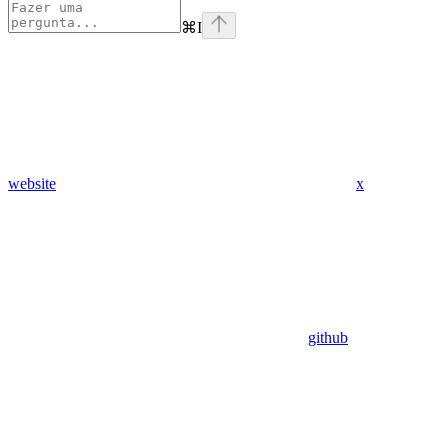
⌘
I
website
x
github