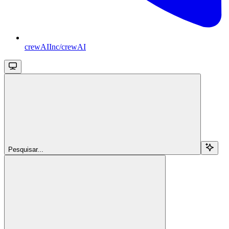
crewAIInc/crewAI
Pesquisar...