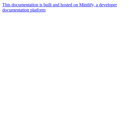
This documentation is built and hosted on Mintlify, a developer
documentation platform
Assistant
Responses
are
generated
using
AI
and
may
contain
mistakes.