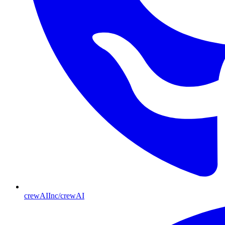
crewAIInc/crewAI