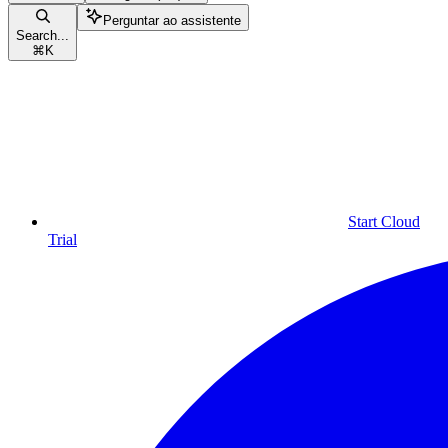
Perguntar ao assistente
Search...
⌘
K
Start Cloud
Trial