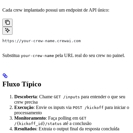
Cada crew implantado possui um endpoint de API único:
https://your-crew-name.crewai.com
Substitua
pela URL real do seu crew no painel.
your-crew-name
Fluxo Típico
Descoberta
: Chame
para entender o que seu
GET /inputs
crew precisa
Execução
: Envie os inputs via
para iniciar o
POST /kickoff
processamento
Monitoramento
: Faça polling em
GET
até a conclusão
/{kickoff_id}/status
Resultados
: Extraia o output final da resposta concluída