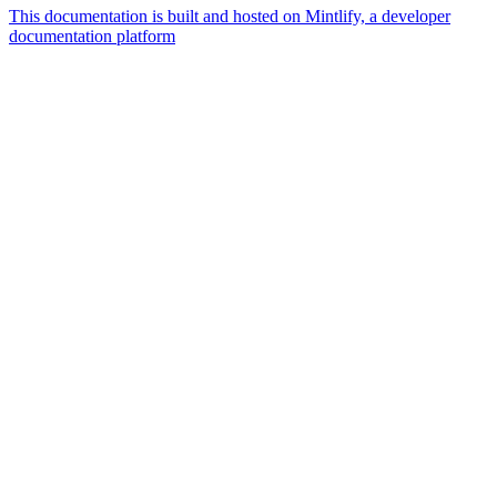
This documentation is built and hosted on Mintlify, a developer
documentation platform
Assistant
Responses
are
generated
using
AI
and
may
contain
mistakes.