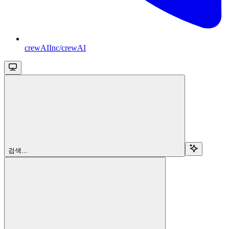
crewAIInc/crewAI
검색...