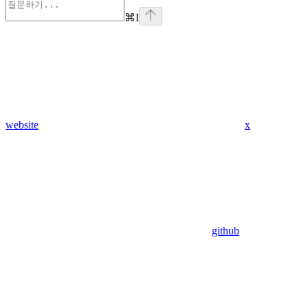
⌘
I
website
x
github