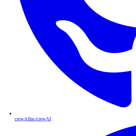
crewAIInc/crewAI