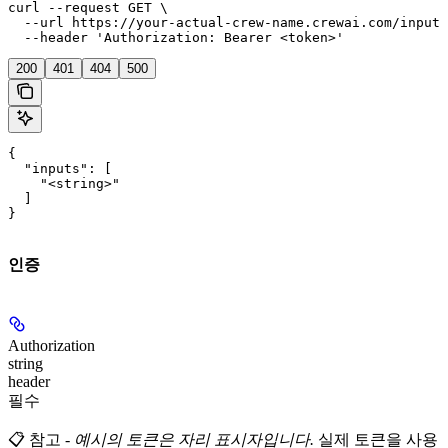
curl --request GET \

  --url https://your-actual-crew-name.crewai.com/inputs
  --header 'Authorization: Bearer <token>'
200
401
404
500
{

  "inputs": [

    "<string>"

  ]

}
인증
Authorization
string
header
필수
📋 참고
-
예시의 토큰은 자리 표시자입니다.
실제 토큰을 사용