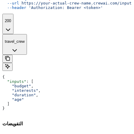
  --url
 https://your-actual-crew-name.crewai.com/inputs
  --header
 'Authorization: Bearer <token>'
200
travel_crew
{
  "inputs"
: [
    "budget"
,
    "interests"
,
    "duration"
,
    "age"
  ]
}
التفويضات