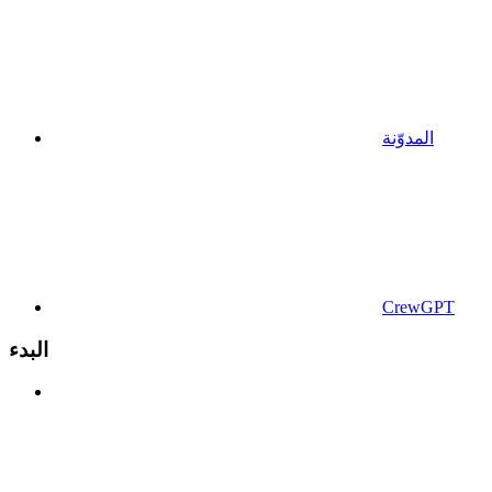
المدوّنة
CrewGPT
البدء