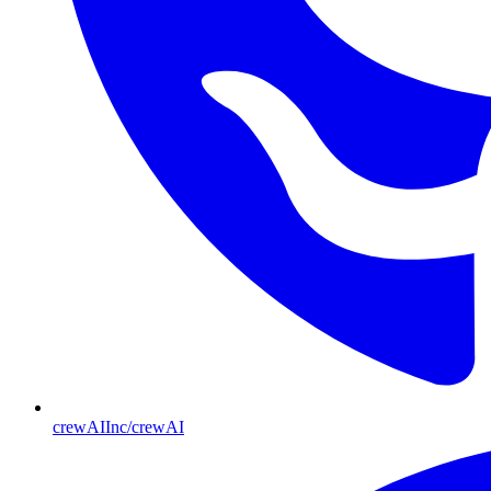
crewAIInc/crewAI