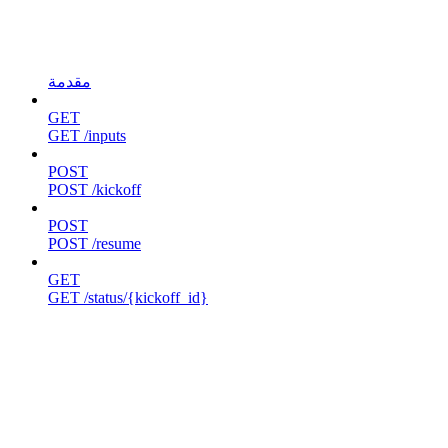
مقدمة
GET
GET /inputs
POST
POST /kickoff
POST
POST /resume
GET
GET /status/{kickoff_id}