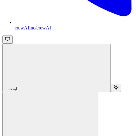
crewAIInc/crewAI
...ابحث