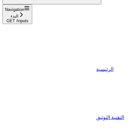
Navigation
البدء
GET /inputs
الرئيسية
التقنية التوثيق