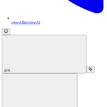
crewAIInc/crewAI
검색...