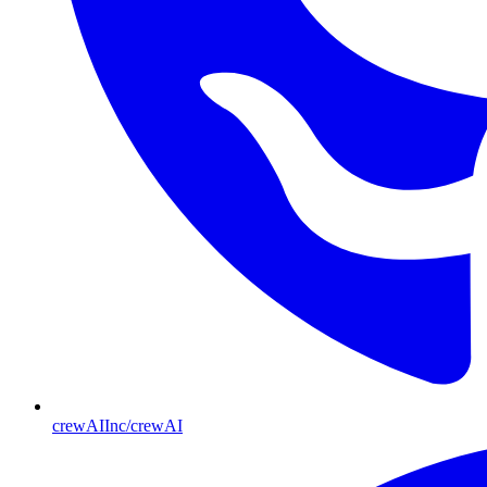
crewAIInc/crewAI