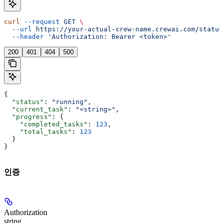
curl
 --request
 GET
 \
  --url
 https://your-actual-crew-name.crewai.com/status
  --header
 'Authorization: Bearer <token>'
200
401
404
500
{
  "status"
: 
"running"
,
  "current_task"
: 
"<string>"
,
  "progress"
: {
    "completed_tasks"
: 
123
,
    "total_tasks"
: 
123
  }
}
인증
Authorization
string