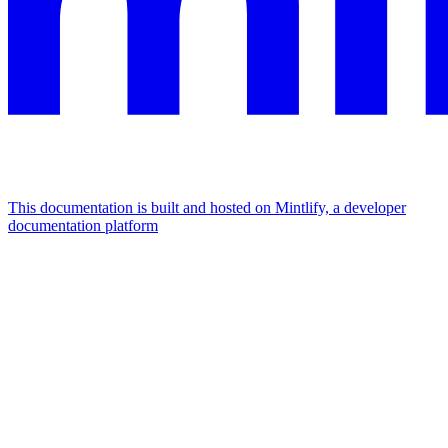
This documentation is built and hosted on Mintlify, a developer
documentation platform
Assistant
Responses
are
generated
using
AI
and
may