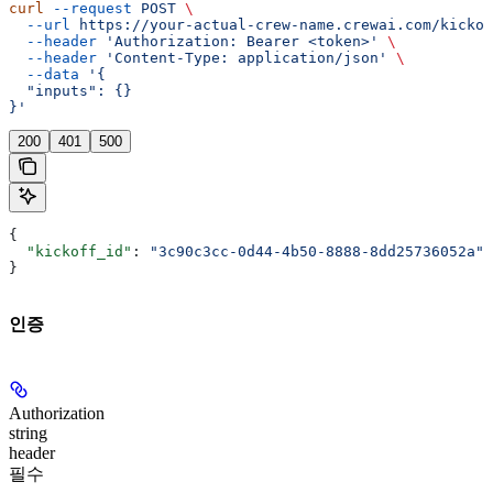
curl
 --request
 POST
 \
  --url
 https://your-actual-crew-name.crewai.com/kickof
  --header
 'Authorization: Bearer <token>'
 \
  --header
 'Content-Type: application/json'
 \
  --data
 '{
  "inputs": {}
}'
200
401
500
{
  "kickoff_id"
: 
"3c90c3cc-0d44-4b50-8888-8dd25736052a"
}
인증
Authorization
string
header
필수