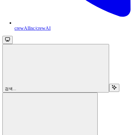
crewAIInc/crewAI
검색...