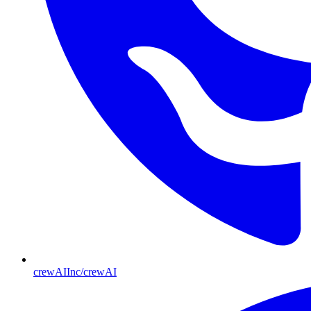
crewAIInc/crewAI