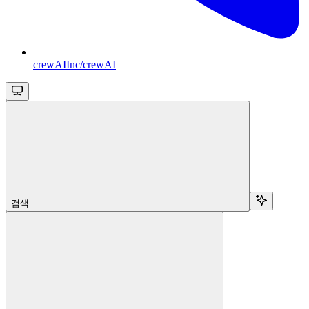
crewAIInc/crewAI
검색...