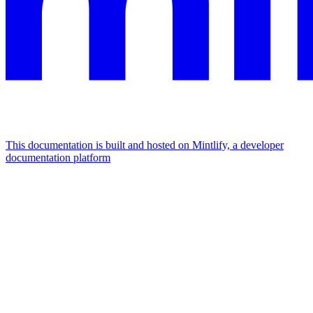
This documentation is built and hosted on Mintlify, a developer
documentation platform
Assistant
Responses
are
generated
using
AI
and
may