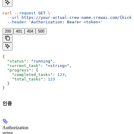
curl
 --request
 GET
 \
  --url
 https://your-actual-crew-name.crewai.com/{kicko
  --header
 'Authorization: Bearer <token>'
200
401
404
500
{
  "status"
: 
"running"
,
  "current_task"
: 
"<string>"
,
  "progress"
: {
    "completed_tasks"
: 
123
,
    "total_tasks"
: 
123
  }
}
인증
Authorization
string