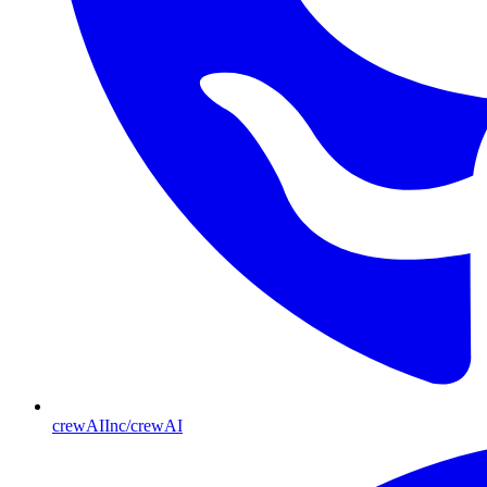
crewAIInc/crewAI