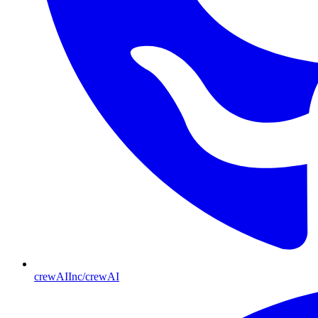
crewAIInc/crewAI