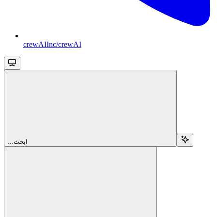
crewAIInc/crewAI
...ابحث