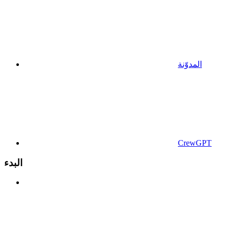
المدوّنة
CrewGPT
البدء