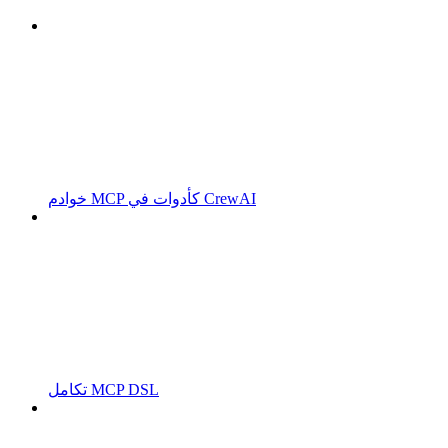
خوادم MCP كأدوات في CrewAI
تكامل MCP DSL