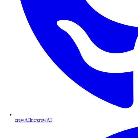
crewAIInc/crewAI