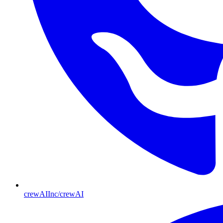
crewAIInc/crewAI