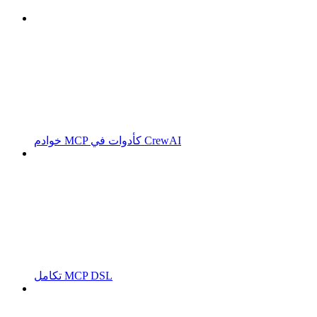
خوادم MCP كأدوات في CrewAI
تكامل MCP DSL