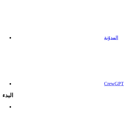
المدوّنة
CrewGPT
البدء