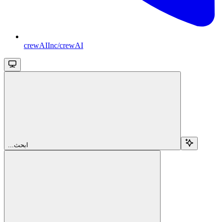
crewAIInc/crewAI
...ابحث