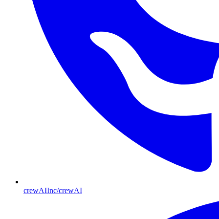
crewAIInc/crewAI