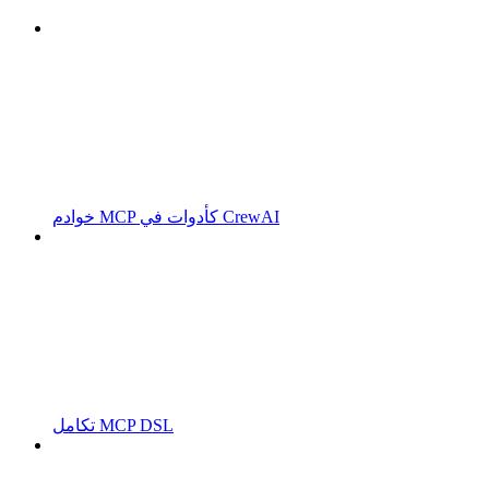
خوادم MCP كأدوات في CrewAI
تكامل MCP DSL