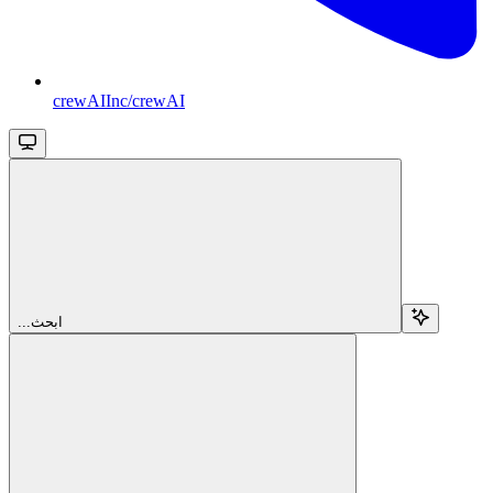
crewAIInc/crewAI
...ابحث