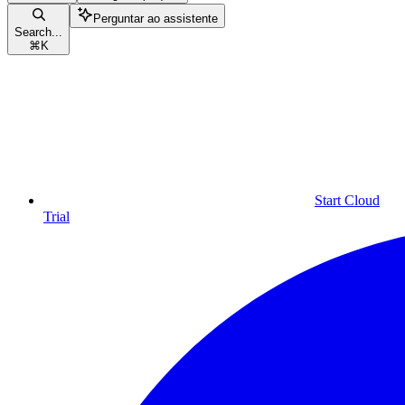
Perguntar ao assistente
Search...
⌘
K
Start Cloud
Trial