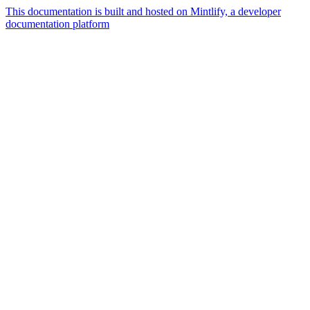
This documentation is built and hosted on Mintlify, a developer
documentation platform
Assistant
Responses
are
generated
using
AI
and
may
contain
mistakes.