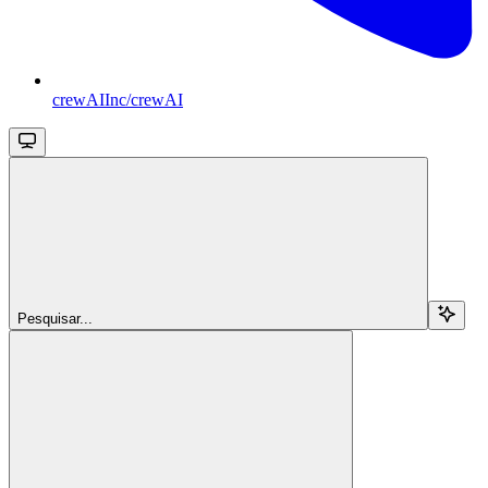
crewAIInc/crewAI
Pesquisar...