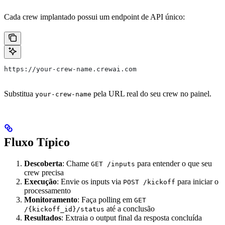
Cada crew implantado possui um endpoint de API único:
https://your-crew-name.crewai.com
Substitua
pela URL real do seu crew no painel.
your-crew-name
Fluxo Típico
Descoberta
: Chame
para entender o que seu
GET /inputs
crew precisa
Execução
: Envie os inputs via
para iniciar o
POST /kickoff
processamento
Monitoramento
: Faça polling em
GET
até a conclusão
/{kickoff_id}/status
Resultados
: Extraia o output final da resposta concluída