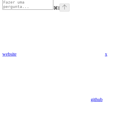
⌘
I
website
x
github