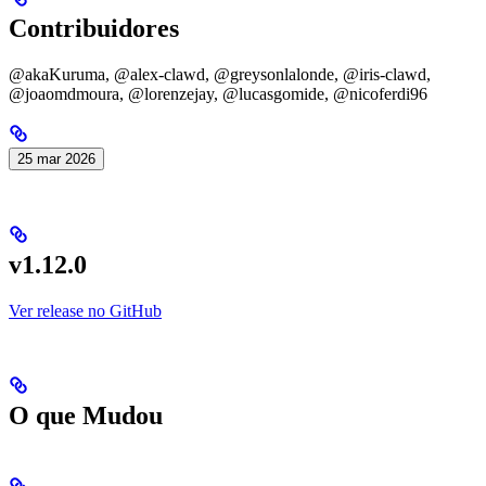
Contribuidores
@akaKuruma, @alex-clawd, @greysonlalonde, @iris-clawd,
@joaomdmoura, @lorenzejay, @lucasgomide, @nicoferdi96
25 mar 2026
v1.12.0
Ver release no GitHub
O que Mudou