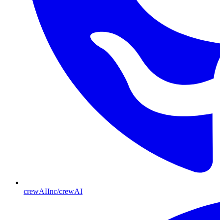
crewAIInc/crewAI