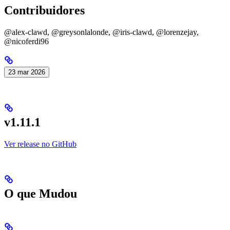
Contribuidores
@alex-clawd, @greysonlalonde, @iris-clawd, @lorenzejay,
@nicoferdi96
23 mar 2026
v1.11.1
Ver release no GitHub
O que Mudou