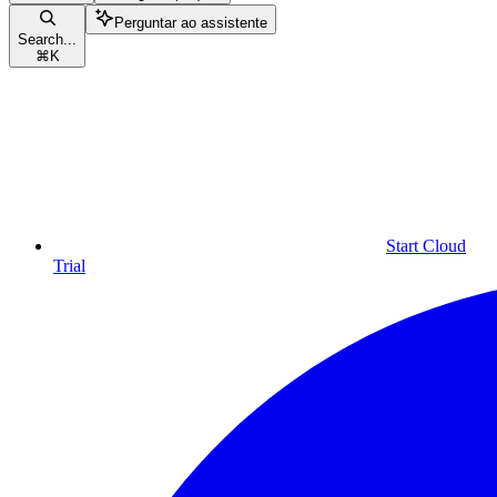
Perguntar ao assistente
Search...
⌘
K
Start Cloud
Trial