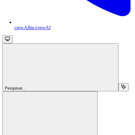
crewAIInc/crewAI
Pesquisar...