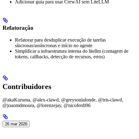
Adicionar guia para usar CrewAI sem LiteLLM
Refatoração
Refatorar para desduplicar execução de tarefas
síncronas/assíncronas e início no agente
Simplificar a infraestrutura interna do litellm (contagem de
tokens, callbacks, detecção de recursos, erros)
Contribuidores
@akaKuruma, @alex-clawd, @greysonlalonde, @iris-clawd,
@joaomdmoura, @lorenzejay, @nicoferdi96
26 mar 2026