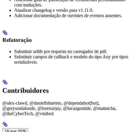
com traduções.
Atualizar changelog e versão para v1.11.0.
Adicionar documentação de ouvintes de eventos ausentes.
Refatoração
Substituir urllib por requests no carregador de pdf.
Substituir campos de callback e modelo do tipo Any por tipos
serializáveis.
Contribuidores
@alex-clawd, @danielfsbarreto, @dependabot[bot],
@greysonlalonde, @lorenzejay, @lucasgomide, @mattatcha,
@theCyberTech, @vinibrsl
18 mar 2026