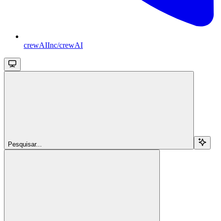
crewAIInc/crewAI
Pesquisar...