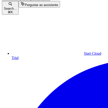
Perguntar ao assistente
Search...
⌘
K
Start Cloud
Trial