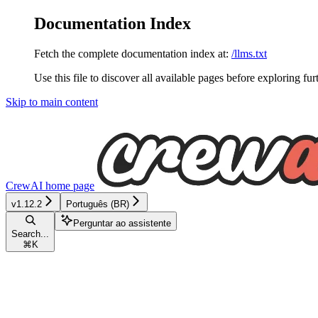
Documentation Index
Fetch the complete documentation index at:
/llms.txt
Use this file to discover all available pages before exploring fur
Skip to main content
CrewAI
home page
v1.12.2
Português (BR)
Perguntar ao assistente
Search...
⌘
K