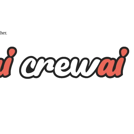
ther.