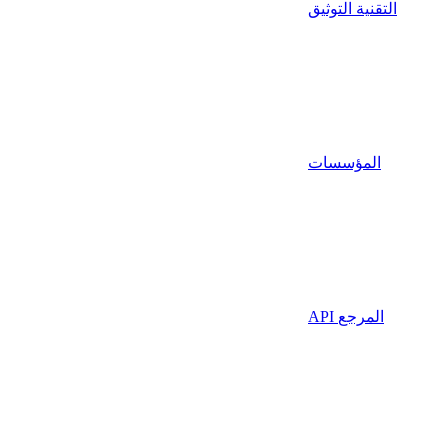
التقنية التوثيق
المؤسسات
API المرجع