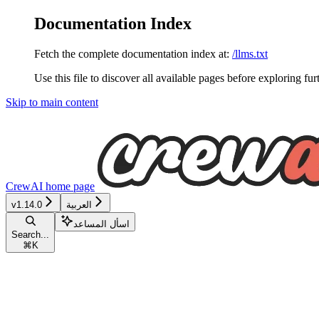
Documentation Index
Fetch the complete documentation index at:
/llms.txt
Use this file to discover all available pages before exploring fur
Skip to main content
CrewAI
home page
v1.14.0
العربية
اسأل المساعد
Search...
⌘
K