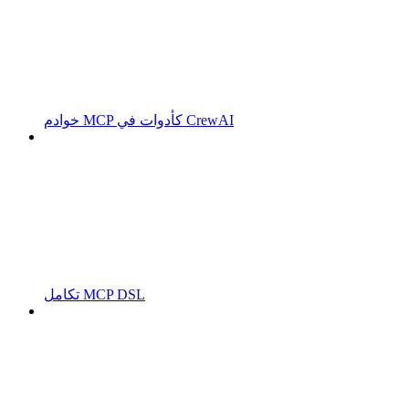
خوادم MCP كأدوات في CrewAI
تكامل MCP DSL