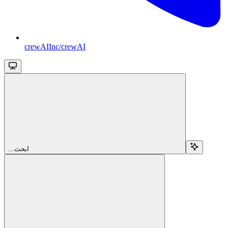
crewAIInc/crewAI
...ابحث