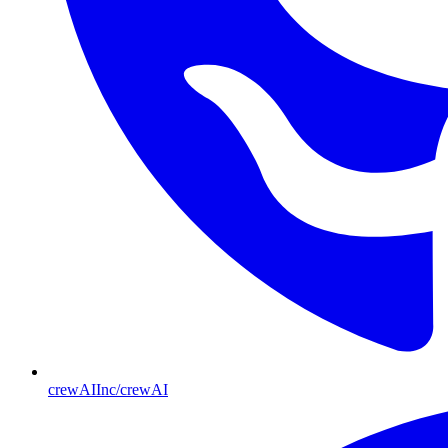
crewAIInc/crewAI