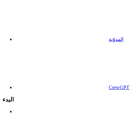
المدوّنة
CrewGPT
البدء