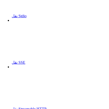
نقل Stdio
نقل SSE
نقل Streamable HTTP