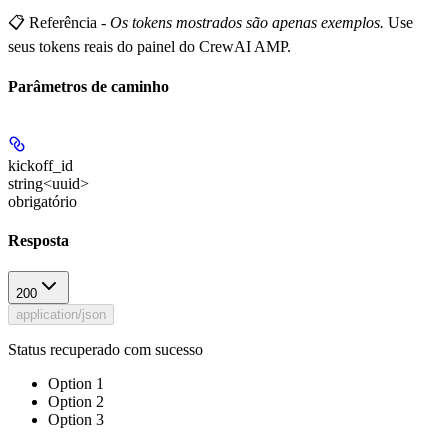
📋 Referência
-
Os tokens mostrados são apenas exemplos.
Use
seus tokens reais do painel do CrewAI AMP.
Parâmetros de caminho
kickoff_id
string<uuid>
obrigatório
Resposta
200
application/json
Status recuperado com sucesso
Option 1
Option 2
Option 3