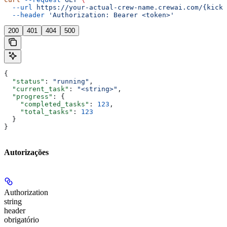
  --url
 https://your-actual-crew-name.crewai.com/{kicko
  --header
 'Authorization: Bearer <token>'
200
401
404
500
{
  "status"
: 
"running"
,
  "current_task"
: 
"<string>"
,
  "progress"
: {
    "completed_tasks"
: 
123
,
    "total_tasks"
: 
123
  }
}
Autorizações
Authorization
string
header
obrigatório