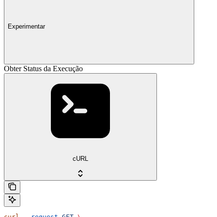
Experimentar
Obter Status da Execução
cURL
curl
 --request
 GET
 \