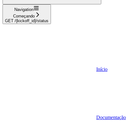
Navigation
Começando
GET /{kickoff_id}/status
Início
Documentação