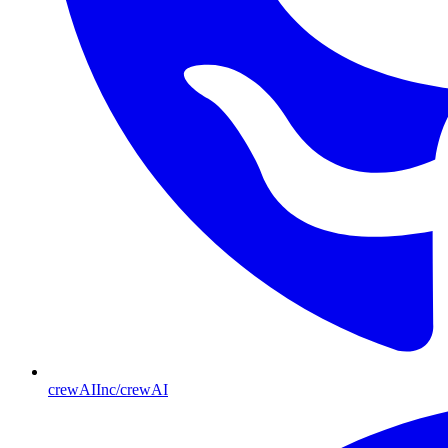
crewAIInc/crewAI