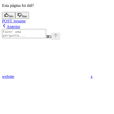
Esta página foi útil?
Sim
Nao
POST /resume
Anterior
⌘
I
website
x