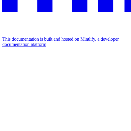
This documentation is built and hosted on Mintlify, a developer
documentation platform
Assistant
Responses
are
generated
using
AI
and
may
contain
mistakes.