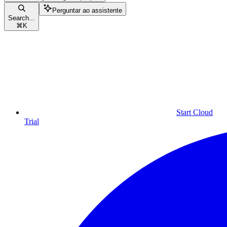
Perguntar ao assistente
Search...
⌘
K
Start Cloud
Trial