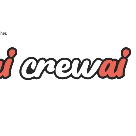
ther.