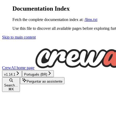
Documentation Index
Fetch the complete documentation index at:
/llms.txt
Use this file to discover all available pages before exploring fur
Skip to main content
CrewAI
home page
v1.14.1
Português (BR)
Perguntar ao assistente
Search...
⌘
K