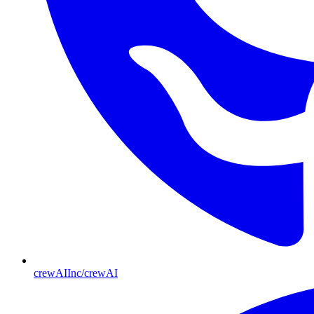
crewAIInc/crewAI