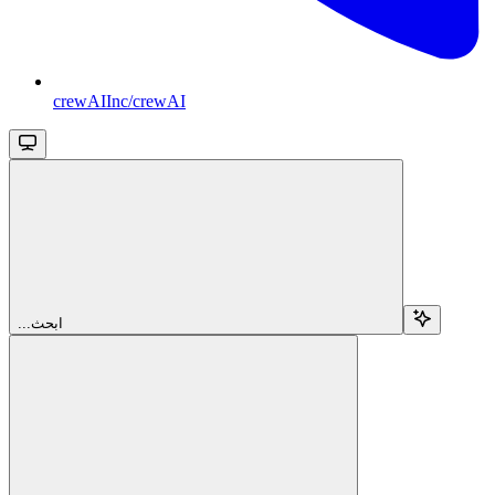
crewAIInc/crewAI
...ابحث