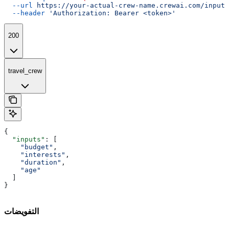
  --url
 https://your-actual-crew-name.crewai.com/inputs
  --header
 'Authorization: Bearer <token>'
200
travel_crew
{
  "inputs"
: [
    "budget"
,
    "interests"
,
    "duration"
,
    "age"
  ]
}
التفويضات