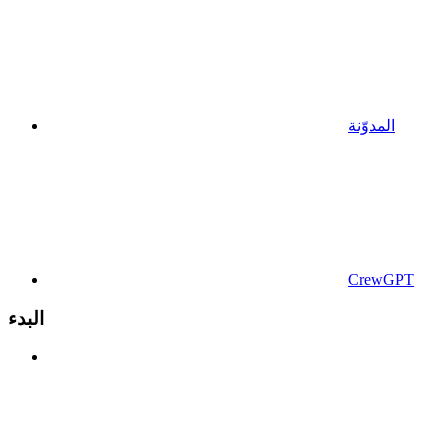
المدوّنة
CrewGPT
البدء