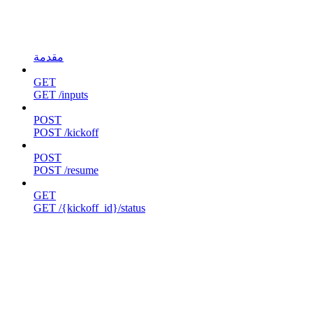
مقدمة
GET
GET /inputs
POST
POST /kickoff
POST
POST /resume
GET
GET /{kickoff_id}/status