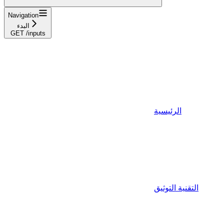
Navigation
البدء
GET /inputs
الرئيسية
التقنية التوثيق