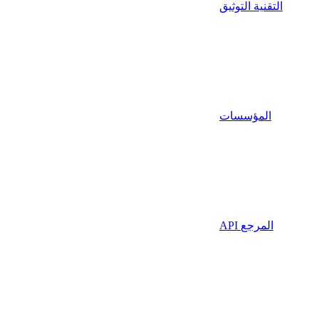
التقنية التوثيق
المؤسسات
API المرجع