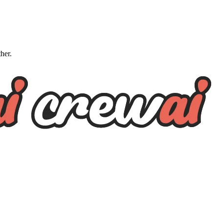
ther.