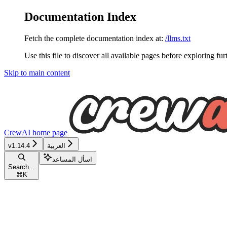
Documentation Index
Fetch the complete documentation index at:
/llms.txt
Use this file to discover all available pages before exploring fur
Skip to main content
CrewAI
home page
العربية
v1.14.4
اسأل المساعد
Search...
⌘
K