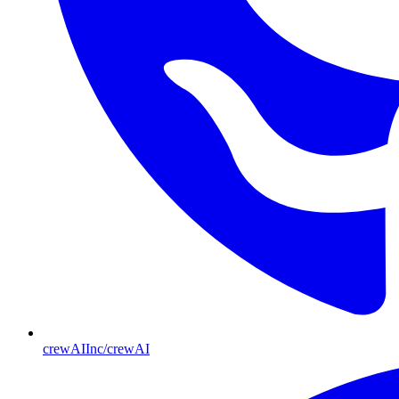
crewAIInc/crewAI