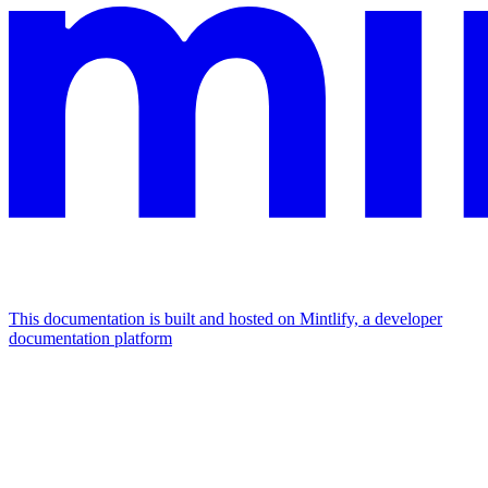
This documentation is built and hosted on Mintlify, a developer
documentation platform
Assistant
Responses
are