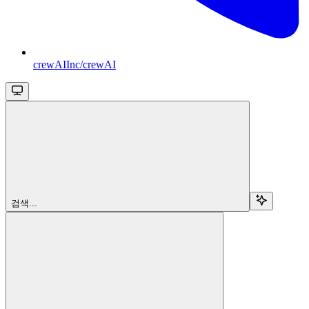
crewAIInc/crewAI
검색...