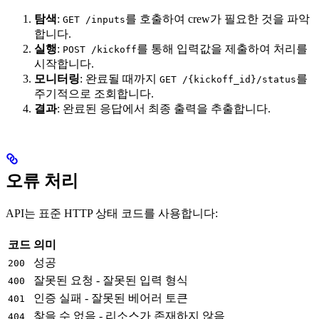
탐색
:
를 호출하여 crew가 필요한 것을 파악
GET /inputs
합니다.
실행
:
를 통해 입력값을 제출하여 처리를
POST /kickoff
시작합니다.
모니터링
: 완료될 때까지
를
GET /{kickoff_id}/status
주기적으로 조회합니다.
결과
: 완료된 응답에서 최종 출력을 추출합니다.
오류 처리
API는 표준 HTTP 상태 코드를 사용합니다:
코드
의미
성공
200
잘못된 요청 - 잘못된 입력 형식
400
인증 실패 - 잘못된 베어러 토큰
401
찾을 수 없음 - 리소스가 존재하지 않음
404