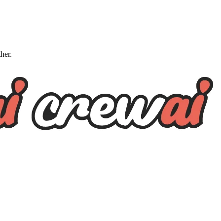
ther.