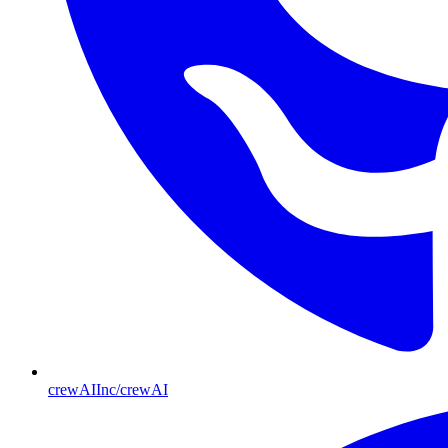
crewAIInc/crewAI