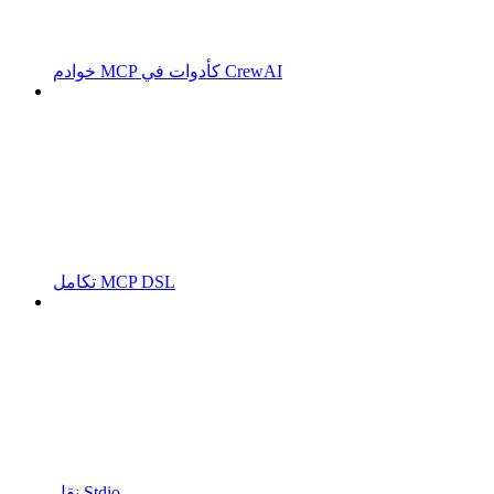
خوادم MCP كأدوات في CrewAI
تكامل MCP DSL
نقل Stdio