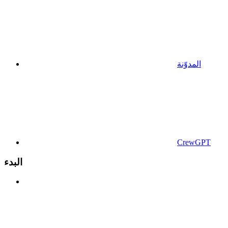
المدوّنة
CrewGPT
البدء