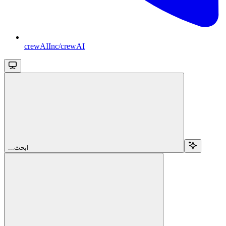
crewAIInc/crewAI
...ابحث