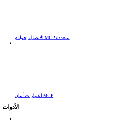
الاتصال بخوادم MCP متعددة
اعتبارات أمان MCP
الأدوات