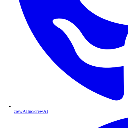
crewAIInc/crewAI