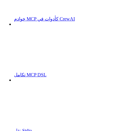
خوادم MCP كأدوات في CrewAI
تكامل MCP DSL
نقل Stdio