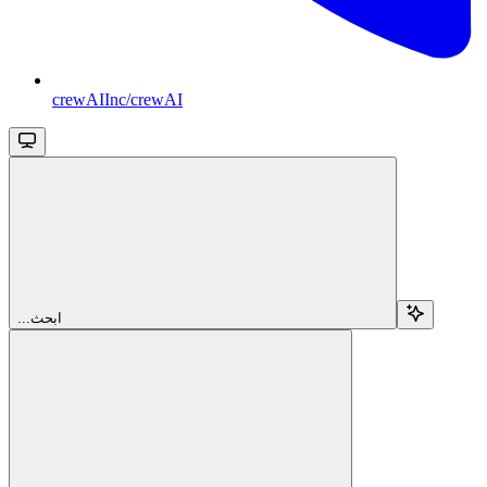
crewAIInc/crewAI
...ابحث