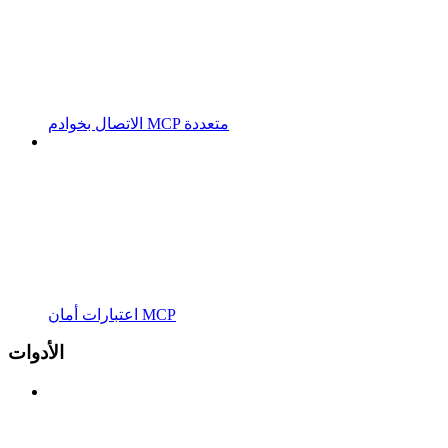
الاتصال بخوادم MCP متعددة
اعتبارات أمان MCP
الأدوات