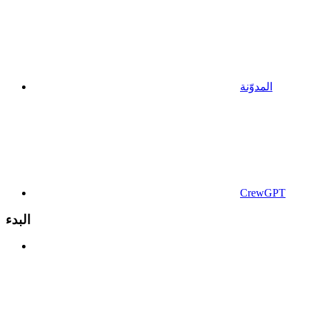
المدوّنة
CrewGPT
البدء