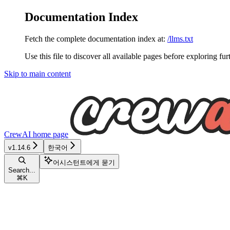
Documentation Index
Fetch the complete documentation index at:
/llms.txt
Use this file to discover all available pages before exploring fur
Skip to main content
CrewAI
home page
v1.14.6
한국어
어시스턴트에게 묻기
Search...
⌘
K