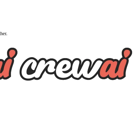
ther.