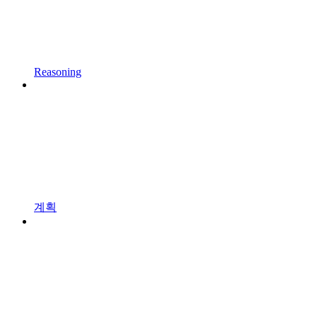
Reasoning
계획