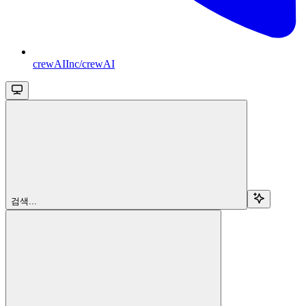
crewAIInc/crewAI
검색...