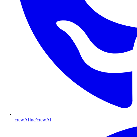
crewAIInc/crewAI