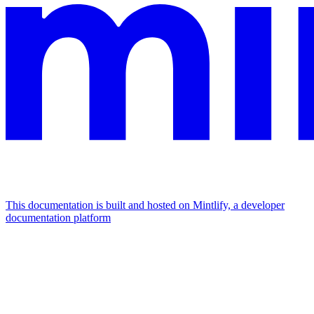
This documentation is built and hosted on Mintlify, a developer
documentation platform
Assistant
Responses
are