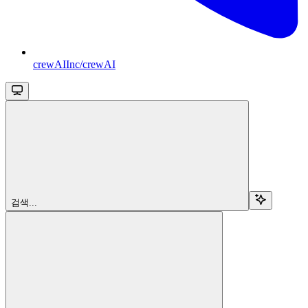
crewAIInc/crewAI
검색...