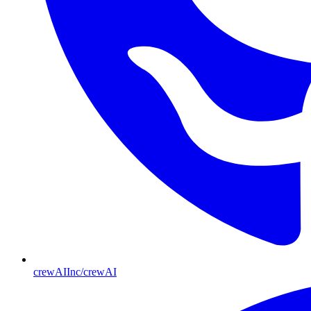
crewAIInc/crewAI