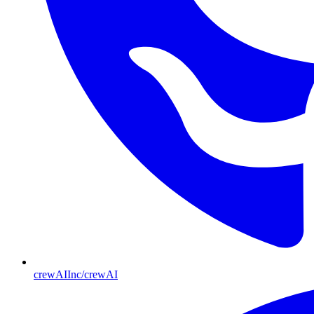
crewAIInc/crewAI