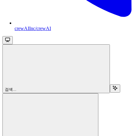
crewAIInc/crewAI
검색...