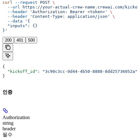
curl
 --request
 POST
 \
  --url
 https://your-actual-crew-name.crewai.com/kickof
  --header
 'Authorization: Bearer <token>'
 \
  --header
 'Content-Type: application/json'
 \
  --data
 '{
  "inputs": {}
}'
200
401
500
{
  "kickoff_id"
: 
"3c90c3cc-0d44-4b50-8888-8dd25736052a"
}
인증
Authorization
string
header
필수