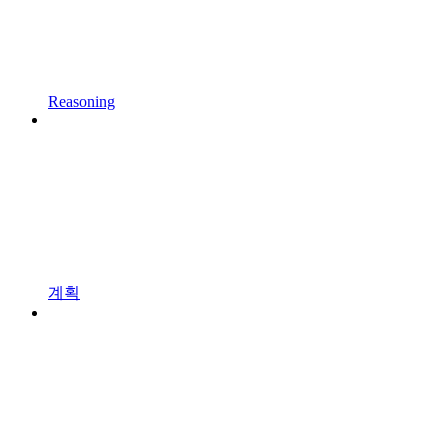
Reasoning
계획