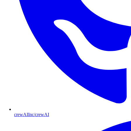
crewAIInc/crewAI