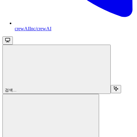
crewAIInc/crewAI
검색...