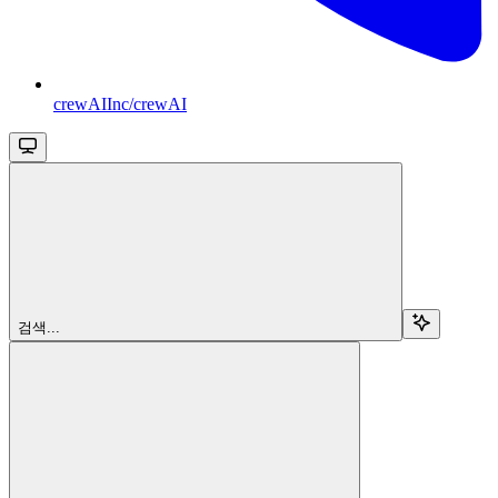
crewAIInc/crewAI
검색...