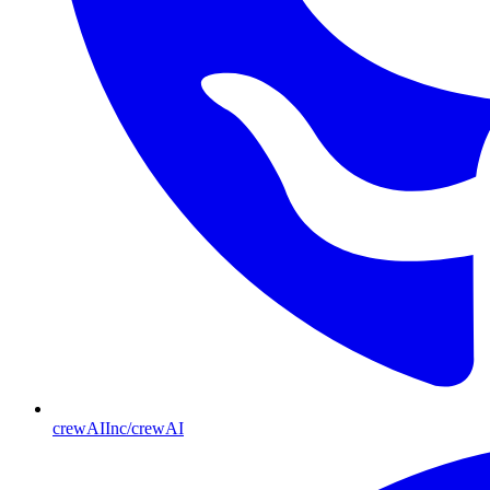
crewAIInc/crewAI