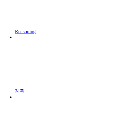
Reasoning
계획