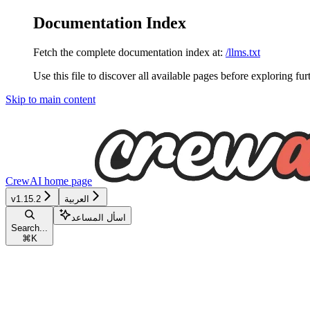
Documentation Index
Fetch the complete documentation index at:
/llms.txt
Use this file to discover all available pages before exploring fur
Skip to main content
CrewAI
home page
v1.15.2
العربية
اسأل المساعد
Search...
⌘
K