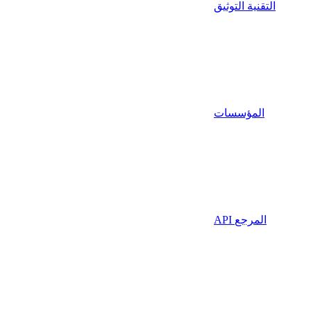
التقنية التوثيق
المؤسسات
API المرجع