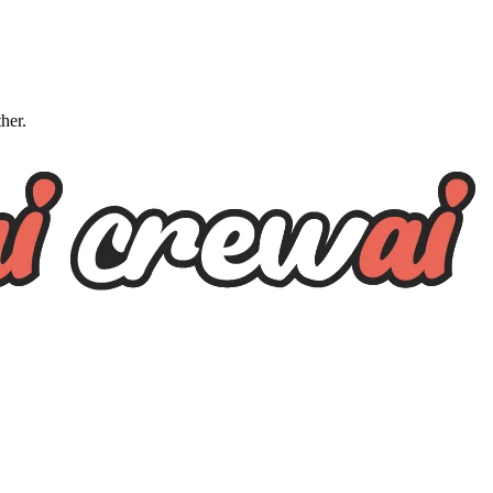
ther.