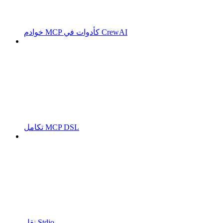
خوادم MCP كأدوات في CrewAI
تكامل MCP DSL
نقل Stdio