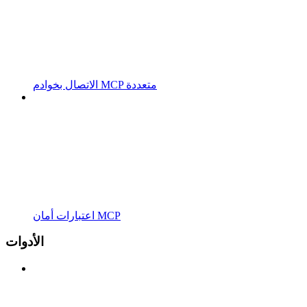
الاتصال بخوادم MCP متعددة
اعتبارات أمان MCP
الأدوات