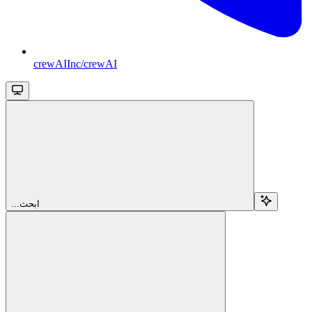
crewAIInc/crewAI
...ابحث