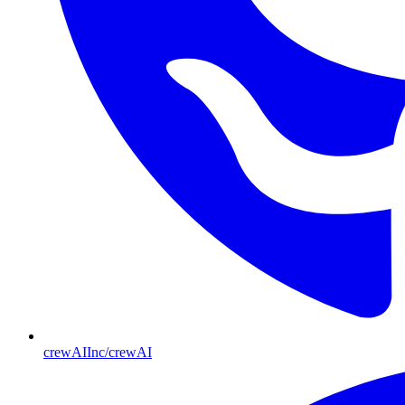
crewAIInc/crewAI