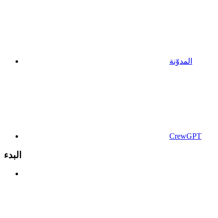
المدوّنة
CrewGPT
البدء