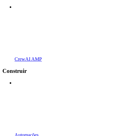
CrewAI AMP
Construir
Automações