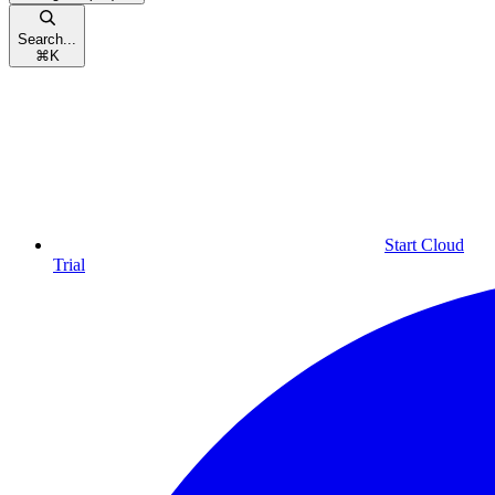
Search...
⌘
K
Start Cloud
Trial