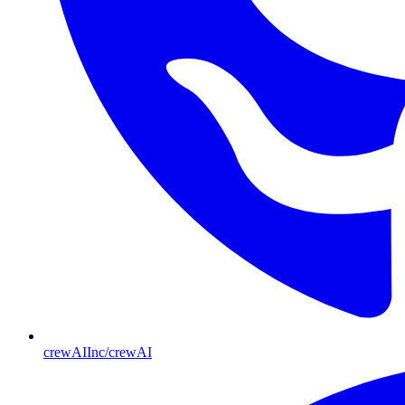
crewAIInc/crewAI