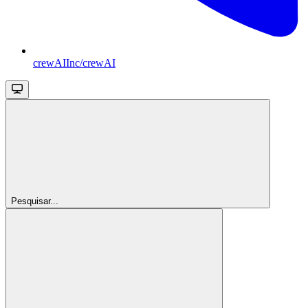
crewAIInc/crewAI
Pesquisar...