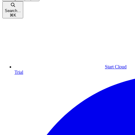
Search...
⌘
K
Start Cloud
Trial