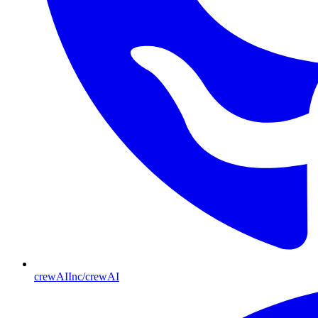
crewAIInc/crewAI