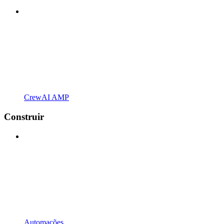
CrewAI AMP
Construir
Automações