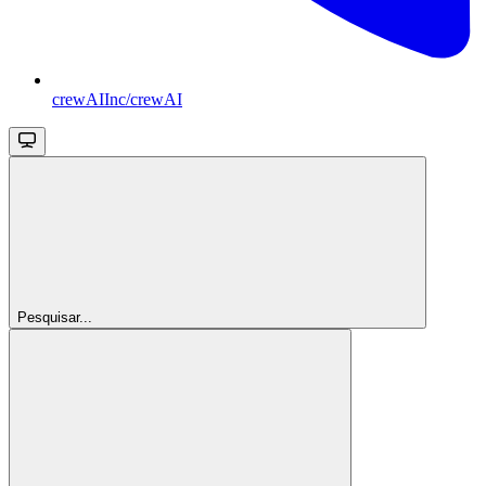
crewAIInc/crewAI
Pesquisar...