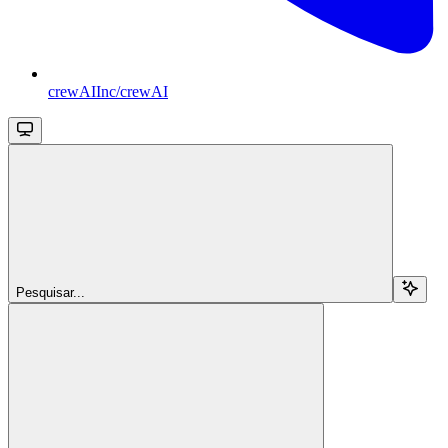
crewAIInc/crewAI
Pesquisar...