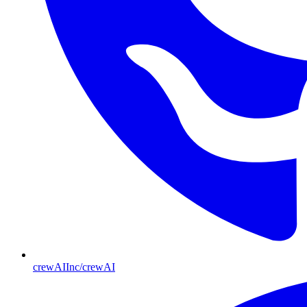
crewAIInc/crewAI