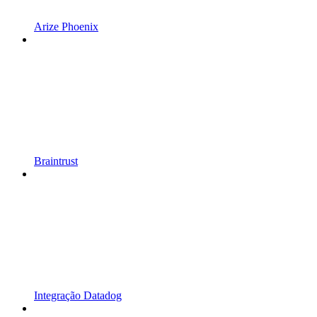
Arize Phoenix
Braintrust
Integração Datadog