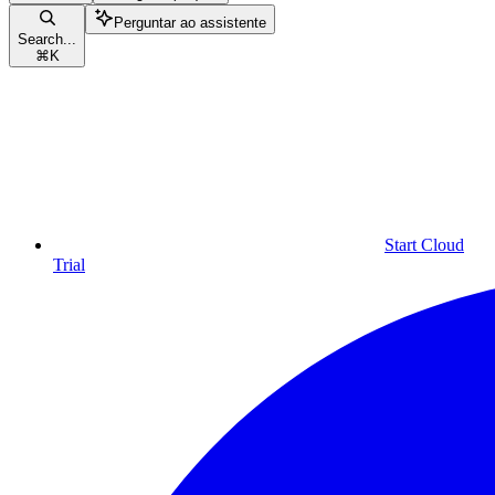
Perguntar ao assistente
Search...
⌘
K
Start Cloud
Trial