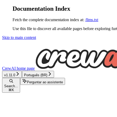
Documentation Index
Fetch the complete documentation index at:
/llms.txt
Use this file to discover all available pages before exploring fur
Skip to main content
CrewAI
home page
v1.11.0
Português (BR)
Perguntar ao assistente
Search...
⌘
K