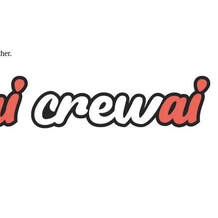
ther.