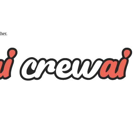
ther.