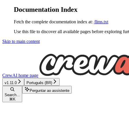
Documentation Index
Fetch the complete documentation index at:
/llms.txt
Use this file to discover all available pages before exploring fur
Skip to main content
CrewAI
home page
v1.11.0
Português (BR)
Perguntar ao assistente
Search...
⌘
K