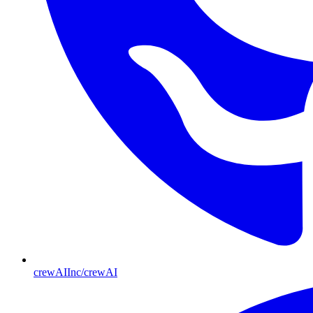
crewAIInc/crewAI