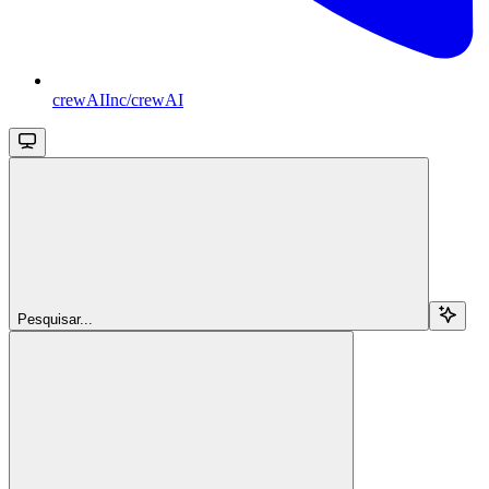
crewAIInc/crewAI
Pesquisar...