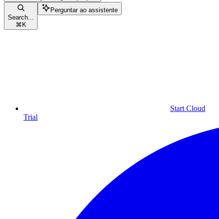
Perguntar ao assistente
Search...
⌘
K
Start Cloud
Trial