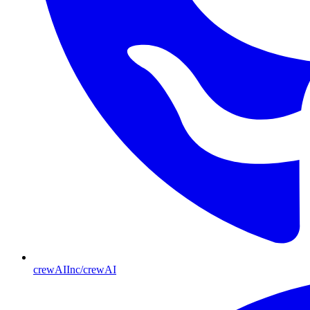
crewAIInc/crewAI