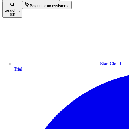
Perguntar ao assistente
Search...
⌘
K
Start Cloud
Trial