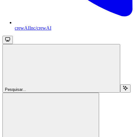
crewAIInc/crewAI
Pesquisar...