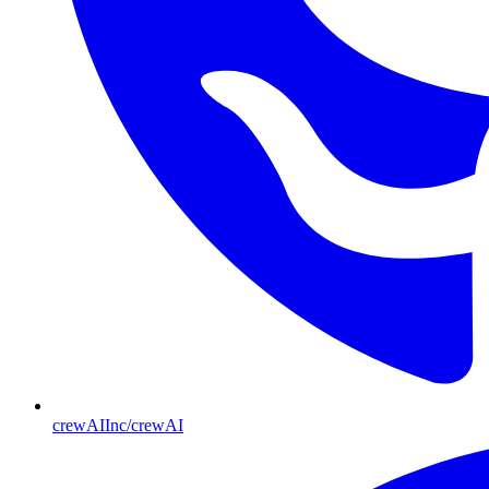
crewAIInc/crewAI