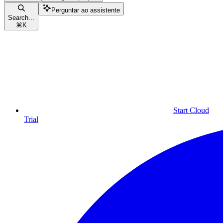
Perguntar ao assistente
Search...
⌘
K
Start Cloud
Trial