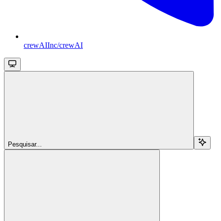
crewAIInc/crewAI
Pesquisar...